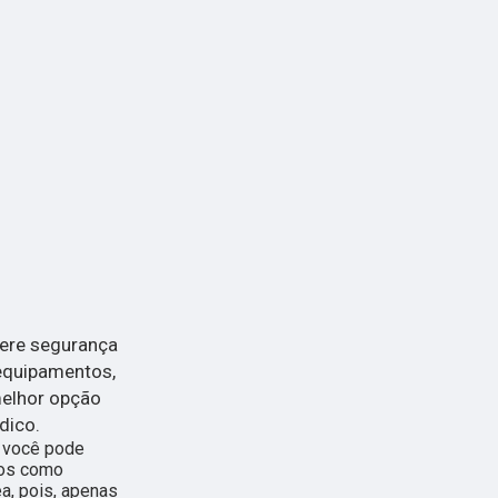
dere segurança
equipamentos,
melhor opção
dico.
, você pode
ços como
a, pois, apenas