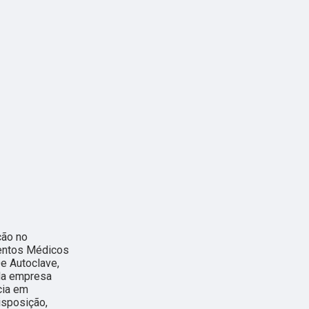
ção no
entos Médicos
e Autoclave,
 da empresa
cia em
isposição,