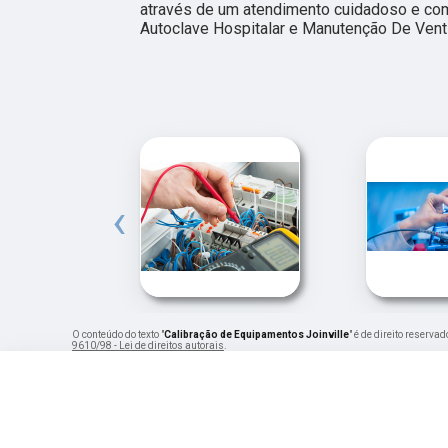
através de um atendimento cuidadoso e c
Autoclave Hospitalar e Manutenção De Vent
‹
O conteúdo do texto "
Calibração de Equipamentos Joinville
" é de direito reserva
9610/98 - Lei de direitos autorais
.