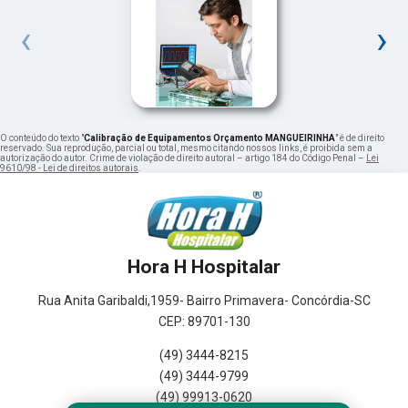
‹
›
O conteúdo do texto "
Calibração de Equipamentos Orçamento MANGUEIRINHA
" é de direito
reservado. Sua reprodução, parcial ou total, mesmo citando nossos links, é proibida sem a
autorização do autor. Crime de violação de direito autoral – artigo 184 do Código Penal –
Lei
9610/98 - Lei de direitos autorais
.
Hora H Hospitalar
Rua Anita Garibaldi,1959- Bairro Primavera- Concórdia-SC
CEP: 89701-130
(49) 3444-8215
(49) 3444-9799
(49) 99913-0620