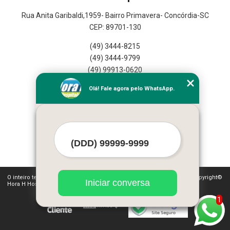
Rua Anita Garibaldi,1959- Bairro Primavera- Concórdia-SC
CEP: 89701-130
(49) 3444-8215
(49) 3444-9799
(49) 99913-0620
Olá! Fale agora pelo WhatsApp.
Home
Empresa
Seviços
Contato
Mapa do Site
O inteiro teor deste site está sujeito à proteção de direitos autorais. Copyright©
Iniciar conversa
Hora H Hospitalar (Lei 9610 de 19/02/1998)
1