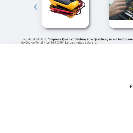
‹
O conteúdo do texto "
Empresa Que Faz Calibração e Qualificação em Autoclave
do Código Penal –
Lei 9610/98 - Lei de direitos autorais
.
R