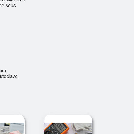
 de seus
 um
utoclave