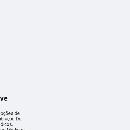
ave
 opções de
ibração De
dicos,
tos Médicos.