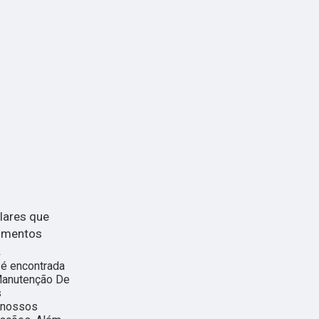
lares que
dimentos
.
 é encontrada
Manutenção De
s
r nossos