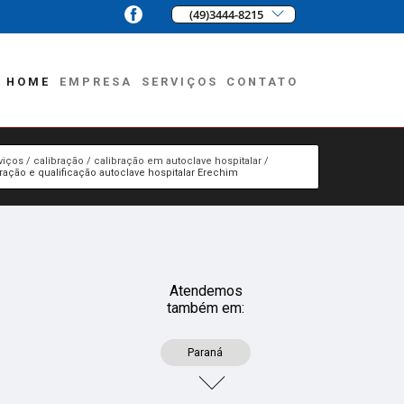
(49)3444-8215
HOME
EMPRESA
SERVIÇOS
CONTATO
viços
calibração
calibração em autoclave hospitalar
ração e qualificação autoclave hospitalar Erechim
Atendemos
também em:
Paraná