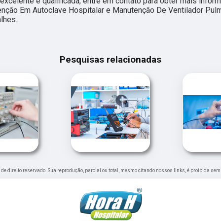
excelente e qualificada, entre em contato para obter mais info
enção Em Autoclave Hospitalar e Manutenção De Ventilador Pulm
lhes.
Pesquisas relacionadas
é de direito reservado. Sua reprodução, parcial ou total, mesmo citando nossos links, é proibida sem