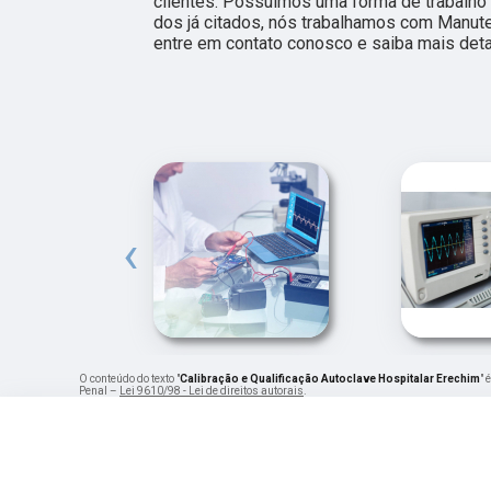
clientes. Possuímos uma forma de trabalho 
dos já citados, nós trabalhamos com Manut
entre em contato conosco e saiba mais deta
‹
O conteúdo do texto "
Calibração e Qualificação Autoclave Hospitalar Erechim
" 
Penal –
Lei 9610/98 - Lei de direitos autorais
.