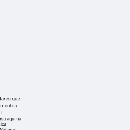
lares que
dimentos
l.
isa aqui na
nica
Médicos,