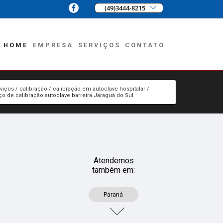
(49)3444-8215
HOME
EMPRESA
SERVIÇOS
CONTATO
viços
calibração
calibração em autoclave hospitalar
ço de calibração autoclave barreira Jaraguá do Sul
Atendemos
também em:
Paraná