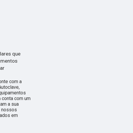
lares que
dimentos
ar
onte com a
Autoclave,
Equipamentos
a conta com um
tam a sua
a nossos
arados em