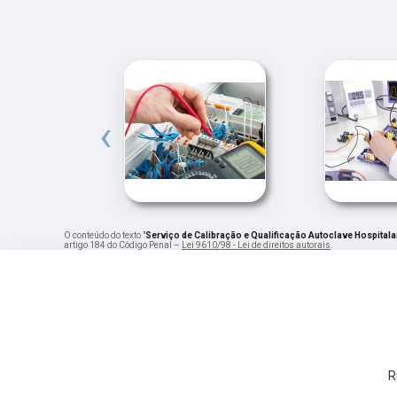
‹
O conteúdo do texto "
Serviço de Calibração e Qualificação Autoclave Hospita
artigo 184 do Código Penal –
Lei 9610/98 - Lei de direitos autorais
.
R