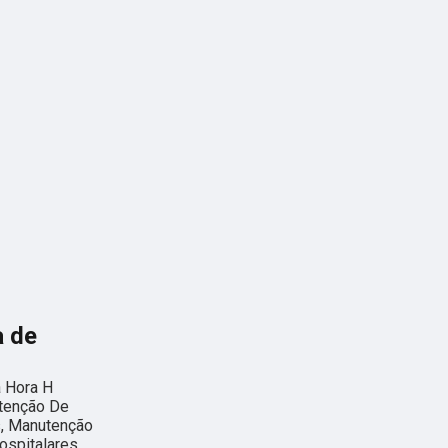
a de
a Hora H
utenção De
s, Manutenção
spitalares,