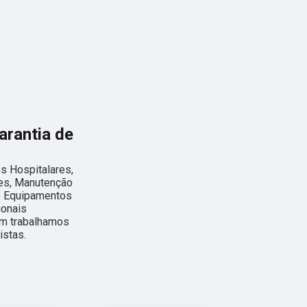
arantia de
os Hospitalares,
res, Manutenção
e Equipamentos
ionais
ém trabalhamos
istas.