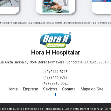
A
" é de direito reservado. Sua reprodução, parcial ou total, mesmo citando nossos links, é proibida 
Hora H Hospitalar
ua Anita Garibaldi,1959- Bairro Primavera- Concórdia-SC CEP: 89701-1
(49) 3444-8215
(49) 3444-9799
(49) 99913-0620
Home
Empresa
Seviços
Contato
Mapa do Site
e site está sujeito à proteção de direitos autorais. Copyright© Hora H Hospitalar (Lei