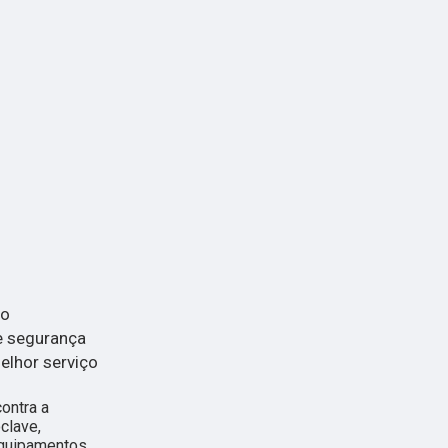
do
e segurança
elhor serviço
ontra a
clave,
Equipamentos