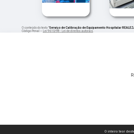
O conteúdo do texto "
Serviço de Calibração de Equipamento Hospitalar REALEZ
Código Penal –
Lei 9610/98 - Lei de direitos autorais
.
R
O inteiro teor dest