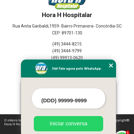
Hora H Hospitalar
Rua Anita Garibaldi,1959- Bairro Primavera- Concórdia-SC
CEP: 89701-130
(49) 3444-8215
(49) 3444-9799
(49) 99913-0620
Olá! Fale agora pelo WhatsApp.
Home
Empresa
Seviços
Contato
Mapa do Site
O inteiro teor deste site está sujeito à proteção de direitos autorais. Copyright©
Iniciar conversa
Hora H Hospitalar (Lei 9610 de 19/02/1998)
1