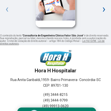
‹
›
O conteúdo do texto "
Consultoria de Engenheira Clínica Valor São José
" é de direito reservado.
Sua reprodução, parcial ou total, mesmo citando nossos links, é proibida sem a autorização do
autor. Crime de violação de direito autoral – artigo 184 do Código Penal –
Lei 9610/98 - Lei de
direitos autorais
.
Hora H Hospitalar
Rua Anita Garibaldi,1959- Bairro Primavera- Concórdia-SC
CEP: 89701-130
(49) 3444-8215
(49) 3444-9799
(49) 99913-0620