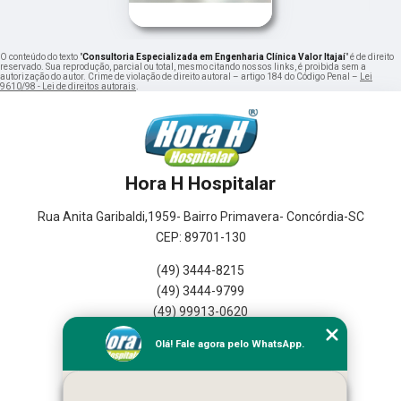
O conteúdo do texto "
Consultoria Especializada em Engenharia Clínica Valor Itajaí
" é de direito
reservado. Sua reprodução, parcial ou total, mesmo citando nossos links, é proibida sem a
autorização do autor. Crime de violação de direito autoral – artigo 184 do Código Penal –
Lei
9610/98 - Lei de direitos autorais
.
Hora H Hospitalar
Rua Anita Garibaldi,1959- Bairro Primavera- Concórdia-SC
CEP: 89701-130
(49) 3444-8215
(49) 3444-9799
(49) 99913-0620
Olá! Fale agora pelo WhatsApp.
Home
Empresa
Seviços