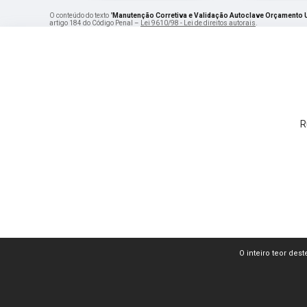
O conteúdo do texto "
Manutenção Corretiva e Validação Autoclave Orçamento U
artigo 184 do Código Penal –
Lei 9610/98 - Lei de direitos autorais
.
R
O inteiro teor dest