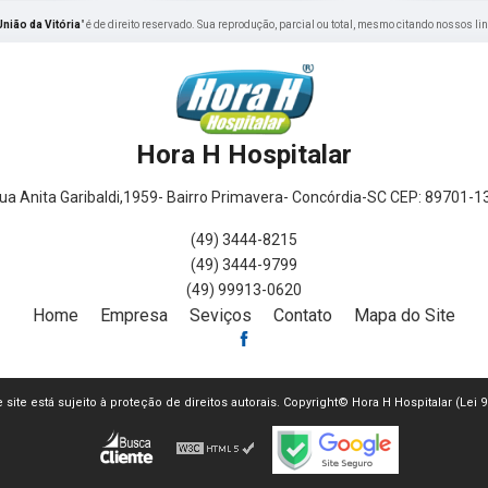
nião da Vitória
" é de direito reservado. Sua reprodução, parcial ou total, mesmo citando nossos lin
Hora H Hospitalar
ua Anita Garibaldi,1959- Bairro Primavera- Concórdia-SC CEP: 89701-1
(49) 3444-8215
(49) 3444-9799
(49) 99913-0620
Home
Empresa
Seviços
Contato
Mapa do Site
e site está sujeito à proteção de direitos autorais. Copyright© Hora H Hospitalar (Lei