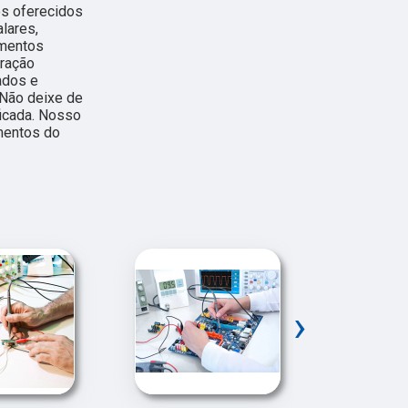
os oferecidos
lares,
amentos
ração
cados e
 Não deixe de
ficada. Nosso
mentos do
›