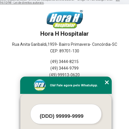
9610/98 - Lei de direitos autorais
.
Hora H Hospitalar
Rua Anita Garibaldi,1959- Bairro Primavera- Concórdia-SC
CEP: 89701-130
(49) 3444-8215
(49) 3444-9799
(49) 99913-0620
Olá! Fale agora pelo WhatsApp.
Home
Empresa
Seviços
Contato
Mapa do Site