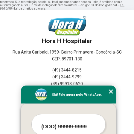
reservado. Sua reprodução, parcial ou total, mesmo citando nossos links, é proibida sem a
autorização do autor. Crime de violação de direito autoral – artigo 184 do Código Penal –
Lei
9610/98 - Lei de direitos autorais
.
Hora H Hospitalar
Rua Anita Garibaldi,1959- Bairro Primavera- Concórdia-SC
CEP: 89701-130
(49) 3444-8215
(49) 3444-9799
(49) 99913-0620
Olá! Fale agora pelo WhatsApp.
Home
Empresa
Seviços
Contato
Mapa do Site