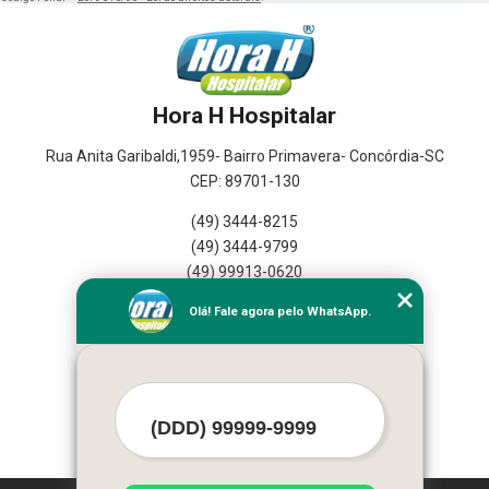
Hora H Hospitalar
Rua Anita Garibaldi,1959- Bairro Primavera- Concórdia-SC
CEP: 89701-130
(49) 3444-8215
(49) 3444-9799
(49) 99913-0620
Olá! Fale agora pelo WhatsApp.
Home
Empresa
Seviços
Contato
Mapa do Site