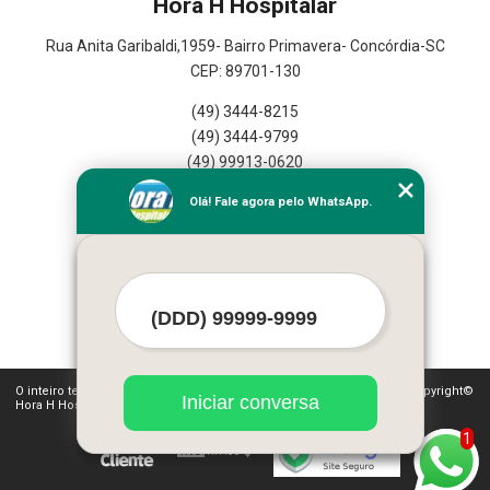
Hora H Hospitalar
Rua Anita Garibaldi,1959- Bairro Primavera- Concórdia-SC
CEP: 89701-130
(49) 3444-8215
(49) 3444-9799
(49) 99913-0620
Olá! Fale agora pelo WhatsApp.
Home
Empresa
Seviços
Contato
Mapa do Site
O inteiro teor deste site está sujeito à proteção de direitos autorais. Copyright©
Iniciar conversa
Hora H Hospitalar (Lei 9610 de 19/02/1998)
1