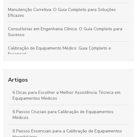
Manutenção Corretiva: O Guia Completo para Soluções
Eficazes
Consultorias em Engenharia Clínica: O Guia Completo para
Sucesso
Calibração de Equipamento Médico: Guia Completo e
Essencial
Assistência Técnica de Equipamentos Médicos: Guia
Completo
Artigos
Manutenção Corretiva: O Guia Completo que Você Precisa
Conhecer
6 Dicas para Escolher a Melhor Assistência Técnica em
Equipamentos Médicos
Consultorias em Engenharia Clínica: O Guia Completo para
Iniciantes
6 Passos Cruciais para Calibração de Equipamentos
Médicos
6 Passos Essenciais para a Calibração de Equipamentos
Hospitalares