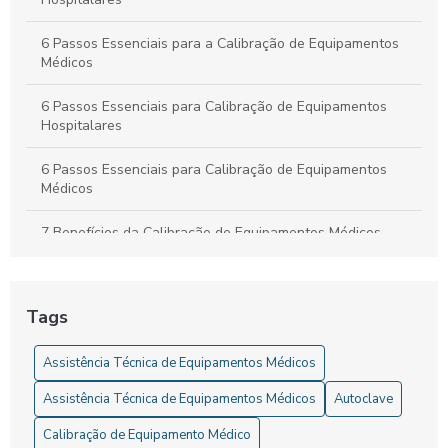
6 Passos Essenciais para a Calibração de Equipamentos
Médicos
6 Passos Essenciais para Calibração de Equipamentos
Hospitalares
6 Passos Essenciais para Calibração de Equipamentos
Médicos
7 Benefícios da Calibração de Equipamentos Médicos
A Importância da Calibração de Autoclave Hospitalar para
a Segurança dos Pacientes
Tags
A Importância da Calibração em Equipamentos Médicos
Assistência Técnica de Equipamentos Médicos
A importância da calibração em equipamentos médicos
Assistência Técnica de Equipamentos Médicos
Autoclave
para a segurança do paciente
Calibração de Equipamento Médico
A Importância da Manutenção de Equipamentos Médicos