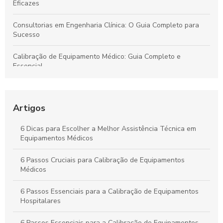
Eficazes
Consultorias em Engenharia Clínica: O Guia Completo para
Sucesso
Calibração de Equipamento Médico: Guia Completo e
Essencial
Assistência Técnica de Equipamentos Médicos: Guia
Completo
Artigos
Manutenção Corretiva: O Guia Completo que Você Precisa
Conhecer
6 Dicas para Escolher a Melhor Assistência Técnica em
Equipamentos Médicos
Consultorias em Engenharia Clínica: O Guia Completo para
Iniciantes
6 Passos Cruciais para Calibração de Equipamentos
Médicos
6 Passos Essenciais para a Calibração de Equipamentos
Hospitalares
6 Passos Essenciais para a Calibração de Equipamentos