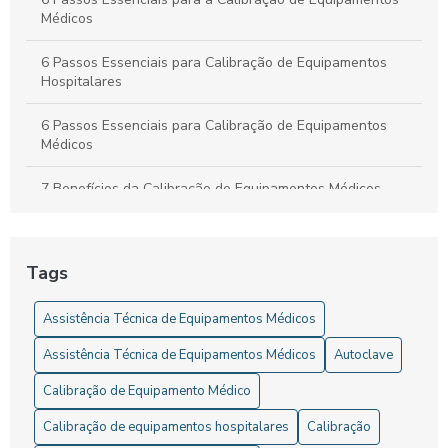
Médicos
6 Passos Essenciais para Calibração de Equipamentos
Hospitalares
6 Passos Essenciais para Calibração de Equipamentos
Médicos
7 Benefícios da Calibração de Equipamentos Médicos
A Importância da Calibração de Autoclave Hospitalar para
a Segurança dos Pacientes
Tags
A Importância da Calibração em Equipamentos Médicos
Assistência Técnica de Equipamentos Médicos
A importância da calibração em equipamentos médicos
Assistência Técnica de Equipamentos Médicos
Autoclave
para a segurança do paciente
Calibração de Equipamento Médico
A Importância da Manutenção de Equipamentos Médicos
Calibração de equipamentos hospitalares
Calibração
As Dicas Essenciais para Manutenção de Autoclave