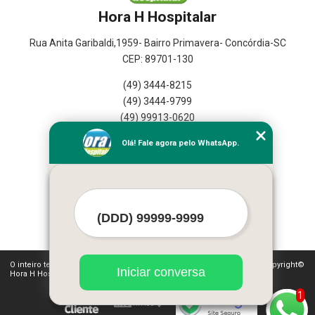
Hora H Hospitalar
Rua Anita Garibaldi,1959- Bairro Primavera- Concórdia-SC
CEP: 89701-130
(49) 3444-8215
(49) 3444-9799
(49) 99913-0620
Olá! Fale agora pelo WhatsApp.
Home
Empresa
Seviços
Contato
Mapa do Site
O inteiro teor deste site está sujeito à proteção de direitos autorais. Copyright©
Iniciar conversa
Hora H Hospitalar (Lei 9610 de 19/02/1998)
1