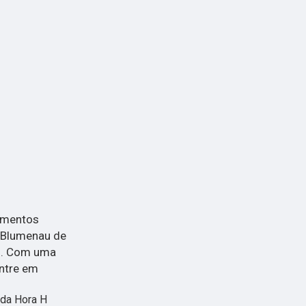
pamentos
 Blumenau de
do. Com uma
Entre em
 da Hora H