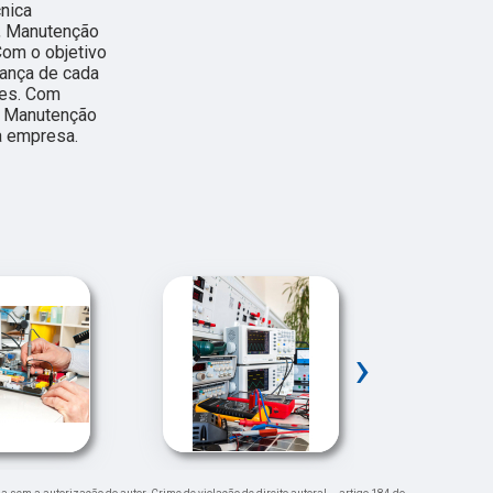
cnica
, Manutenção
Com o objetivo
iança de cada
tes. Com
m Manutenção
a empresa.
›